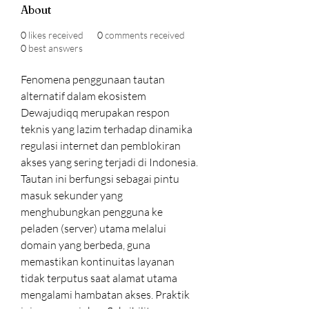
About
0
likes received
0
comments received
0
best answers
Fenomena penggunaan tautan 
alternatif dalam ekosistem 
Dewajudiqq merupakan respon 
teknis yang lazim terhadap dinamika 
regulasi internet dan pemblokiran 
akses yang sering terjadi di Indonesia. 
Tautan ini berfungsi sebagai pintu 
masuk sekunder yang 
menghubungkan pengguna ke 
peladen (server) utama melalui 
domain yang berbeda, guna 
memastikan kontinuitas layanan 
tidak terputus saat alamat utama 
mengalami hambatan akses. Praktik 