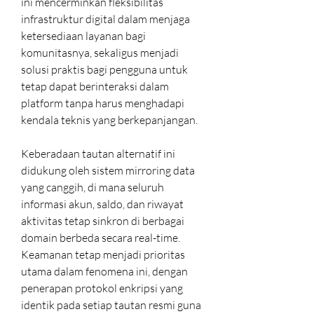
ini mencerminkan fleksibilitas 
infrastruktur digital dalam menjaga 
ketersediaan layanan bagi 
komunitasnya, sekaligus menjadi 
solusi praktis bagi pengguna untuk 
tetap dapat berinteraksi dalam 
platform tanpa harus menghadapi 
kendala teknis yang berkepanjangan.
Keberadaan tautan alternatif ini 
didukung oleh sistem mirroring data 
yang canggih, di mana seluruh 
informasi akun, saldo, dan riwayat 
aktivitas tetap sinkron di berbagai 
domain berbeda secara real-time. 
Keamanan tetap menjadi prioritas 
utama dalam fenomena ini, dengan 
penerapan protokol enkripsi yang 
identik pada setiap tautan resmi guna 