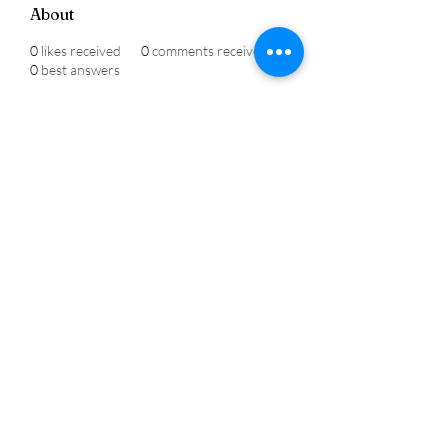
About
0
likes received
0
comments received
0
best answers
Hola, soy Ellie, un guía de viajes 
apasionado al que le encanta explorar 
nuevos destinos. Me especializo en 
ayudar a los viajeros a aprovechar al 
máximo sus viajes y compartir 
consejos para que cada viaje sea 
memorable. Si tienes un vuelo con 
JetBlue Aerolineas y encuentras un 
cambio en tu plan de viaje, entonces 
la opción 
JetBlue Teléfono
 es una 
excelente manera de ajustar tus 
planes fácilmente y sin estrés.