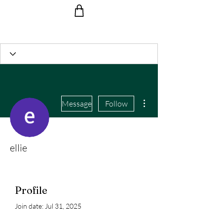
Ride the Wave with us!
More actions
Message
Follow
ellie
Profile
Join date: Jul 31, 2025