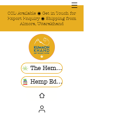
COD Available ◉ Get in Touch for
Export Enquiry ◉ Shipping from
Almora, Uttarakhand
The Hemp Store
Hemp Ed. | Blogs